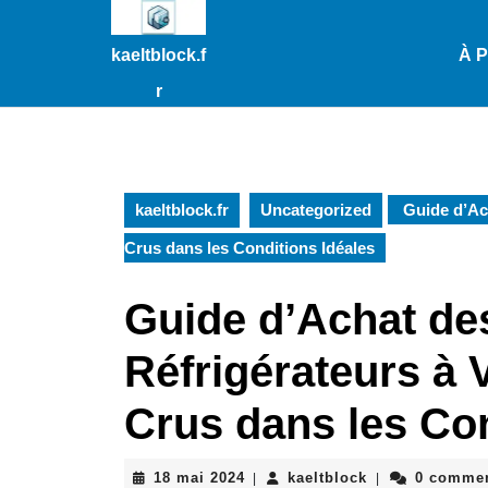
Passer
au
kaeltblock.f
À 
contenu
Passer
r
au
contenu
kaeltblock.fr
Uncategorized
Guide d’Ach
Crus dans les Conditions Idéales
Guide d’Achat des
Réfrigérateurs à 
Crus dans les Con
18
kaeltblock
18 mai 2024
kaeltblock
0 commen
|
|