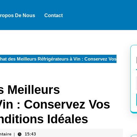
Propos De Nous
Contact
at des Meilleurs Réfrigérateurs à Vin : Conservez Vos
 Meilleurs
Vin : Conservez Vos
ditions Idéales
taire
15:43
|