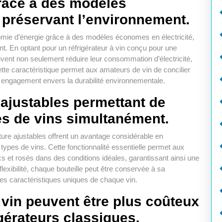
râce à des modèles
 préservant l’environnement.
onomie d’énergie grâce à des modèles économes en électricité,
nt. En optant pour un réfrigérateur à vin conçu pour une
euvent non seulement réduire leur consommation d’électricité,
tte caractéristique permet aux amateurs de vin de concilier
 engagement envers la durabilité environnementale.
ajustables permettant de
es de vins simultanément.
ture ajustables offrent un avantage considérable en
types de vins. Cette fonctionnalité essentielle permet aux
s et rosés dans des conditions idéales, garantissant ainsi une
exibilité, chaque bouteille peut être conservée à sa
les caractéristiques uniques de chaque vin.
à vin peuvent être plus coûteux
gérateurs classiques.