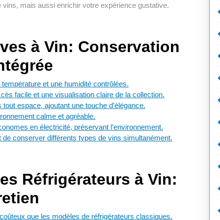
e vins, mais aussi enrichir votre expérience gustative.
ves à Vin: Conservation
Intégrée
 température et une humidité contrôlées.
s facile et une visualisation claire de la collection.
s tout espace, ajoutant une touche d’élégance.
ironnement calme et agréable.
onomes en électricité, préservant l’environnement.
 de conserver différents types de vins simultanément.
es Réfrigérateurs à Vin:
retien
s coûteux que les modèles de réfrigérateurs classiques.