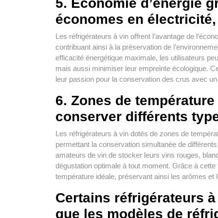
5. Économie d’énergie g
économes en électricité,
Les réfrigérateurs à vin offrent l’avantage de l’éc
contribuant ainsi à la préservation de l’environneme
efficacité énergétique maximale, les utilisateurs p
mais aussi minimiser leur empreinte écologique. Ce
leur passion pour la conservation des crus avec un
6. Zones de température 
conserver différents typ
Les réfrigérateurs à vin dotés de zones de tempéra
permettant la conservation simultanée de différents 
amateurs de vin de stocker leurs vins rouges, blanc
dégustation optimale à tout moment. Grâce à cette fl
température idéale, préservant ainsi les arômes et 
Certains réfrigérateurs 
que les modèles de réfri