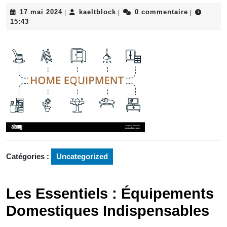
17
kaeltblock
17 mai 2024
kaeltblock
0 commentaire
|
|
|
mai
15:43
2024
Catégories :
Uncategorized
Les Essentiels : Équipements
Domestiques Indispensables