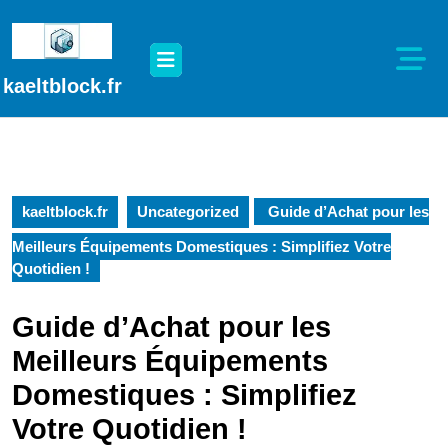
Passer
au
Open
contenu
Button
Passer
kaeltblock.fr
au
contenu
kaeltblock.fr
Uncategorized
Guide d’Achat pour les
Meilleurs Équipements Domestiques : Simplifiez Votre
Quotidien !
Guide d’Achat pour les
Meilleurs Équipements
Domestiques : Simplifiez
Votre Quotidien !