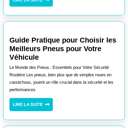
Fraîcheur,
LA
Conservation
SUITE
et
Qualité
Garanties
Guide Pratique pour Choisir les
Meilleurs Pneus pour Votre
Guide
Véhicule
Pratique
Le Monde des Pneus : Essentiels pour Votre Sécurité
pour
Routière Les pneus, bien plus que de simples roues en
Choisir
caoutchouc, jouent un rôle crucial dans la sécurité et les
performances
les
Meilleurs
LIRE
LIRE LA SUITE
Pneus
LA
pour
SUITE
Votre