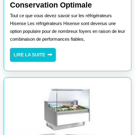
Découvrez
Conservation Optimale
les
Tout ce que vous devez savoir sur les réfrigérateurs
Réfrigérate
Hisense Les réfrigérateurs Hisense sont devenus une
Modernes
option populaire pour de nombreux foyers en raison de leur
combinaison de performances fiables,
Hisense
pour
LIRE
LIRE LA SUITE
une
LA
Conservati
SUITE
Optimale