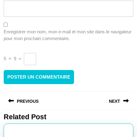
Enregistrer mon nom, mon e-mail et mon site dans le navigateur
pour mon prochain commentaire.
5
×
9
=
Navigation
PREVIOUS
NEXT
de
l’article
Related Post
Article
Article
précédent
suivant
:
: