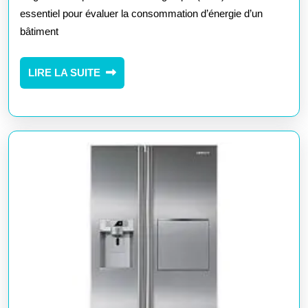
lo
essentiel pour évaluer la consommation d’énergie d’un
av
bâtiment
u
di
LIRE
LIRE LA SUITE
LA
d
SUITE
pe
én