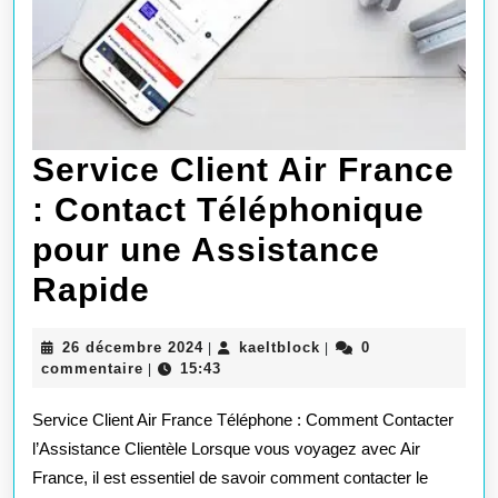
Votre
Cuisine
Service Client Air France
: Contact Téléphonique
pour une Assistance
Service
Rapide
Client
26
kaeltblock
26 décembre 2024
kaeltblock
0
|
|
Air
décembre
commentaire
15:43
|
2024
France
Service Client Air France Téléphone : Comment Contacter
:
l’Assistance Clientèle Lorsque vous voyagez avec Air
France, il est essentiel de savoir comment contacter le
Contact