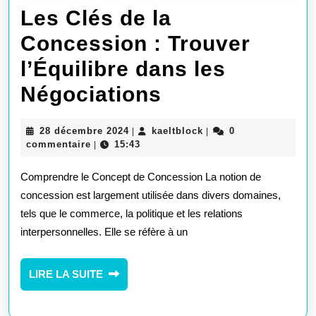
Les Clés de la
Concession : Trouver
l’Équilibre dans les
Les
Négociations
Clés
28
kaeltblock
28 décembre 2024
kaeltblock
0
|
|
de
décembre
commentaire
15:43
|
2024
la
Comprendre le Concept de Concession La notion de
Concession
concession est largement utilisée dans divers domaines,
tels que le commerce, la politique et les relations
:
interpersonnelles. Elle se réfère à un
Trouver
l’Équilibre
LIRE
LIRE LA SUITE
LA
dans
SUITE