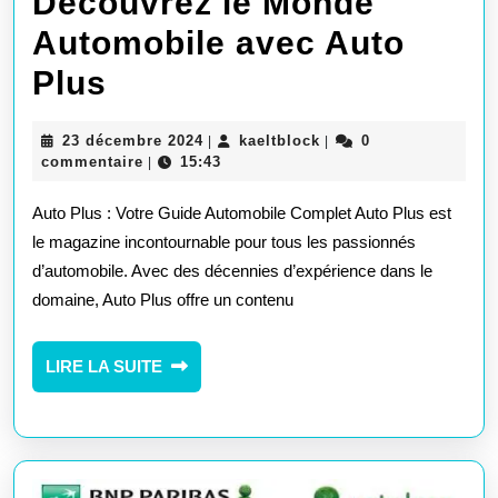
Découvrez le Monde
Automobile avec Auto
Découvrez
Plus
le
23
kaeltblock
23 décembre 2024
kaeltblock
0
|
|
Monde
décembre
commentaire
15:43
|
2024
Automobile
Auto Plus : Votre Guide Automobile Complet Auto Plus est
avec
le magazine incontournable pour tous les passionnés
d’automobile. Avec des décennies d’expérience dans le
Auto
domaine, Auto Plus offre un contenu
Plus
LIRE
LIRE LA SUITE
LA
SUITE