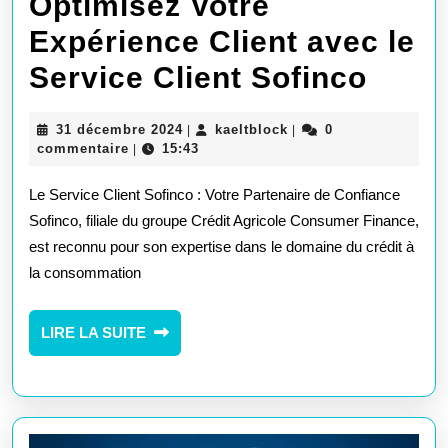
Optimisez Votre
Expérience Client avec le
Opti
Service Client Sofinco
Votre
31
kaeltblock
31 décembre 2024
kaeltblock
0
|
|
Expé
décembre
commentaire
15:43
|
2024
Clien
Le Service Client Sofinco : Votre Partenaire de Confiance
avec
Sofinco, filiale du groupe Crédit Agricole Consumer Finance,
est reconnu pour son expertise dans le domaine du crédit à
le
la consommation
Serv
Clien
LIRE
LIRE LA SUITE
LA
Sofi
SUITE