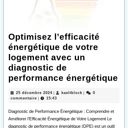
Optimisez l’efficacité
énergétique de votre
logement avec un
diagnostic de
Op
performance énergétique
l’
25
kaeltblock
25 décembre 2024
kaeltblock
0
|
|
én
décembre
commentaire
15:43
|
2024
d
Diagnostic de Performance Énergétique : Comprendre et
vo
Améliorer l’Efficacité Énergétique de Votre Logement Le
diagnostic de performance énergétique (DPE) est un outil