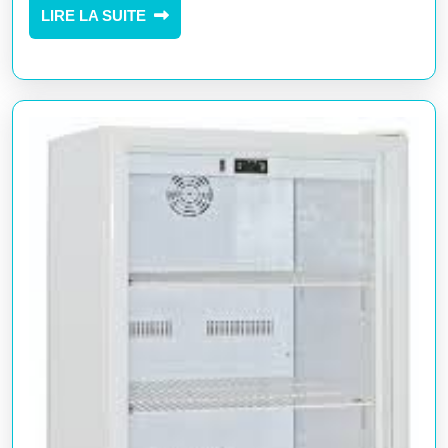
Engagement
LIRE
LIRE LA SUITE
LA
au
SUITE
Service
des
Passagers