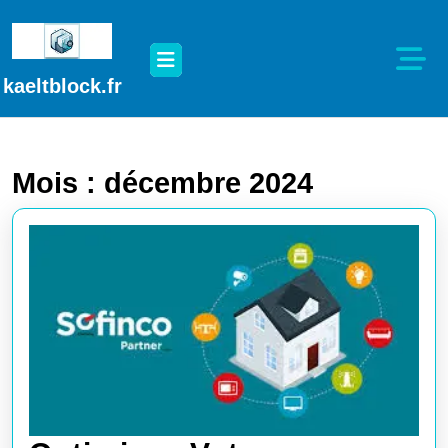
Passer
au
Open
contenu
Button
Passer
kaeltblock.fr
au
contenu
Mois :
décembre 2024