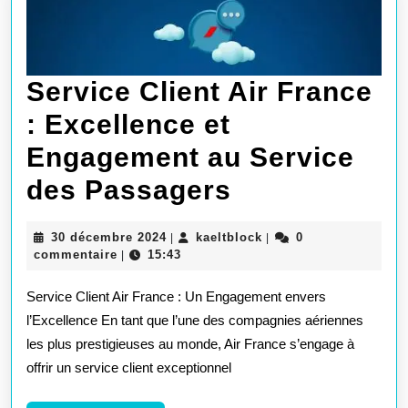
Service Client Air France
: Excellence et
Engagement au Service
Service
des Passagers
Client
30
kaeltblock
30 décembre 2024
kaeltblock
0
|
|
Air
décembre
commentaire
15:43
|
2024
France
Service Client Air France : Un Engagement envers
:
l’Excellence En tant que l’une des compagnies aériennes
les plus prestigieuses au monde, Air France s’engage à
Excellence
offrir un service client exceptionnel
et