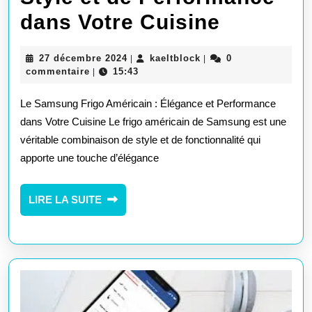
Le
dans Votre Cuisine
Frigo
27
kaeltblock
27 décembre 2024
kaeltblock
0
|
|
América
décembre
commentaire
15:43
|
2024
Samsun
Le Samsung Frigo Américain : Élégance et Performance
:
dans Votre Cuisine Le frigo américain de Samsung est une
véritable combinaison de style et de fonctionnalité qui
Alliance
apporte une touche d’élégance
de
Style
LIRE
LIRE LA SUITE
LA
et
SUITE
de
Perform
dans