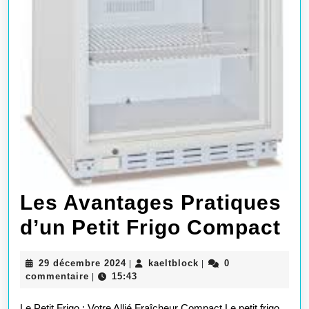
Les Avantages Pratiques
Le
d’un Petit Frigo Compact
Av
29
kaeltblock
29 décembre 2024
kaeltblock
0
|
|
Pr
décembre
commentaire
15:43
|
2024
d’
Le Petit Frigo : Votre Allié Fraîcheur Compact Le petit frigo,