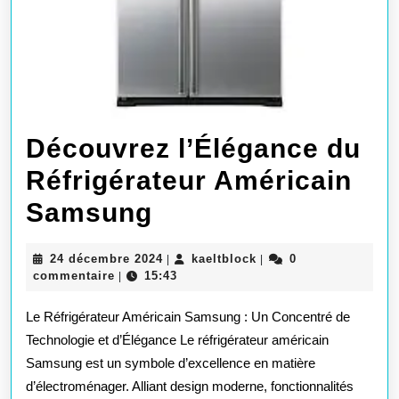
Découvrez l’Élégance du
Réfrigérateur Américain
Découvrez
Samsung
l’Élégance
24
kaeltblock
24 décembre 2024
kaeltblock
0
|
|
du
décembre
commentaire
15:43
|
2024
Réfrigérateur
Le Réfrigérateur Américain Samsung : Un Concentré de
Américain
Technologie et d’Élégance Le réfrigérateur américain
Samsung est un symbole d’excellence en matière
Samsung
d’électroménager. Alliant design moderne, fonctionnalités