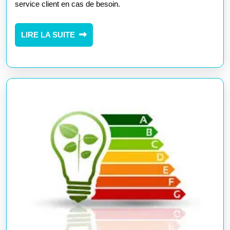
service client en cas de besoin.
Téléphonique
pour
LIRE
LIRE LA SUITE
LA
une
SUITE
Assistance
Rapide