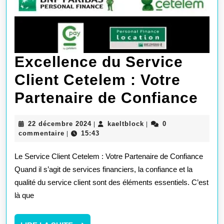
Excellence du Service
Client Cetelem : Votre
Exc
Partenaire de Confiance
du
22
kaeltblock
22 décembre 2024
kaeltblock
0
|
|
Ser
décembre
commentaire
15:43
|
2024
Cli
Le Service Client Cetelem : Votre Partenaire de Confiance
Ce
Quand il s’agit de services financiers, la confiance et la
qualité du service client sont des éléments essentiels. C’est
:
là que
Vot
Par