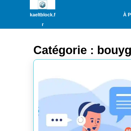
Passer
au
kaeltblock.f
À 
contenu
Passer
r
au
contenu
Catégorie :
bouy