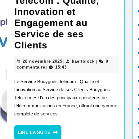
Telecom : Qualité,
Innovation et
Engagement au
Service de ses
Service
Clients
Bouygues
28
kaeltblock
28 novembre 2025
kaeltblock
0
|
|
Telecom
novembre
commentaire
15:43
|
2025
:
Le Service Bouygues Telecom : Qualité et
Qualité,
Innovation au Service de ses Clients Bouygues
Telecom est l’un des principaux opérateurs de
Innovation
télécommunications en France, offrant une gamme
et
complète de services
Engagement
au
LIRE
LIRE LA SUITE
LA