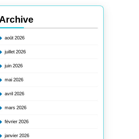
Archive
éro
sistance
août 2026
ygues
juillet 2026
juin 2026
actez-
mai 2026
avril 2026
e
mars 2026
février 2026
ssaire
janvier 2026