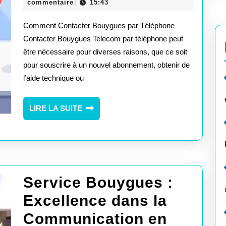
Bouygues
mai
commentaire
15:43
|
2026
par
Comment Contacter Bouygues par Téléphone
Téléphon
Contacter Bouygues Telecom par téléphone peut
être nécessaire pour diverses raisons, que ce soit
:
pour souscrire à un nouvel abonnement, obtenir de
Guide
l’aide technique ou
Pratique
pour
LIRE
LIRE LA SUITE
LA
Joindre
SUITE
le
Service
Service Bouygues :
Client
Excellence dans la
Communication en