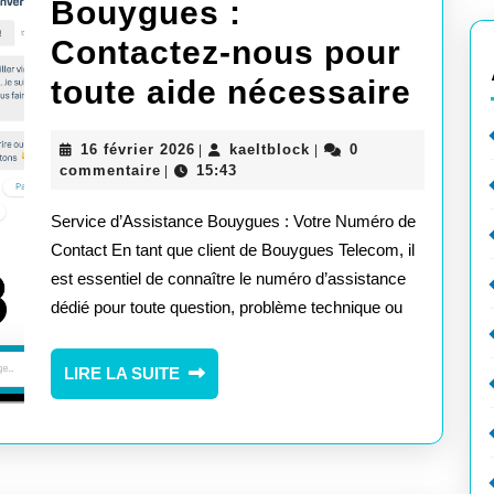
Bouygues :
Contactez-nous pour
Num
toute aide nécessaire
d’As
16
kaeltblock
16 février 2026
kaeltblock
0
|
|
Bou
février
commentaire
15:43
|
2026
:
Service d’Assistance Bouygues : Votre Numéro de
Cont
Contact En tant que client de Bouygues Telecom, il
est essentiel de connaître le numéro d’assistance
nous
dédié pour toute question, problème technique ou
pour
tout
LIRE
LIRE LA SUITE
LA
aide
SUITE
néce