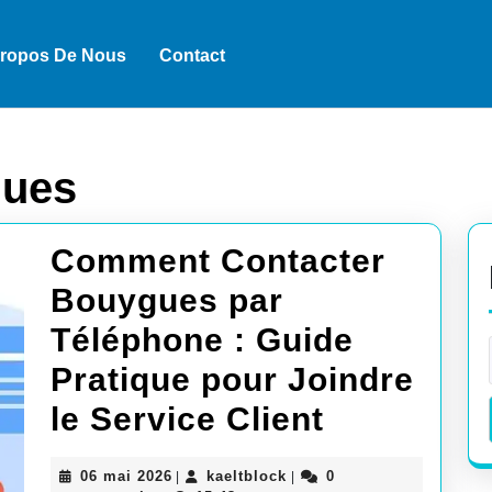
Propos De Nous
Contact
gues
Comment Contacter
Bouygues par
Téléphone : Guide
Pratique pour Joindre
Comment
le Service Client
Contacter
06
kaeltblock
06 mai 2026
kaeltblock
0
|
|