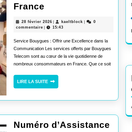
Service
France
Bouygues
28
kaeltblock
28 février 2026
kaeltblock
0
|
|
:
février
commentaire
15:43
|
2026
Excellence
Service Bouygues : Offrir une Excellence dans la
dans
Communication Les services offerts par Bouygues
Telecom sont au cœur de la vie quotidienne de
la
nombreux consommateurs en France. Que ce soit
Communication
en
LIRE
LIRE LA SUITE
LA
France
SUITE
Numéro d’Assistance