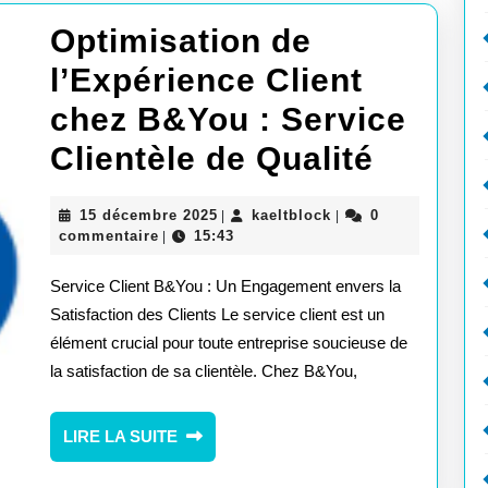
Optimisation de
l’Expérience Client
chez B&You : Service
Optimi
Clientèle de Qualité
de
15
kaeltblock
15 décembre 2025
kaeltblock
0
|
|
l’Expé
décembre
commentaire
15:43
|
2025
Client
Service Client B&You : Un Engagement envers la
chez
Satisfaction des Clients Le service client est un
élément crucial pour toute entreprise soucieuse de
B&You
la satisfaction de sa clientèle. Chez B&You,
:
Servic
LIRE
LIRE LA SUITE
LA
Clientè
SUITE