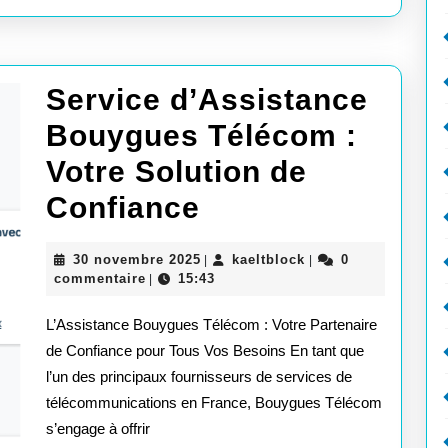
de
Qualit
Service d’Assistance
Bouygues Télécom :
Votre Solution de
Service
Confiance
d’Assistance
30
kaeltblock
30 novembre 2025
kaeltblock
0
|
|
Bouygues
novembre
commentaire
15:43
|
2025
Télécom
L’Assistance Bouygues Télécom : Votre Partenaire
:
de Confiance pour Tous Vos Besoins En tant que
l’un des principaux fournisseurs de services de
Votre
télécommunications en France, Bouygues Télécom
Solution
s’engage à offrir