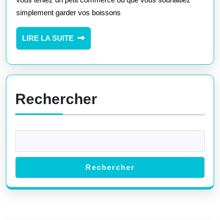
Trouvez
simplement garder vos boissons
Votre
Frigo
LIRE
LIRE LA SUITE
Idéal
LA
pour
SUITE
Boissons
!
Rechercher
Rechercher