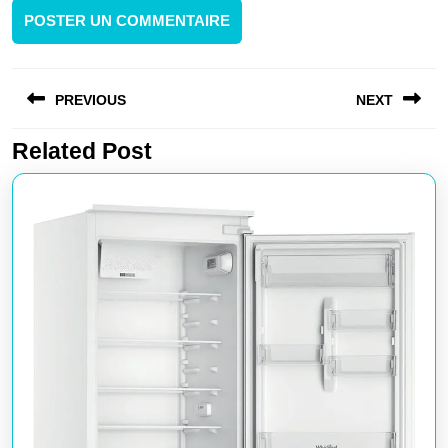
Navigation
PREVIOUS
NEXT
de
l’article
Related Post
Article
Article
précédent
suivant
:
: