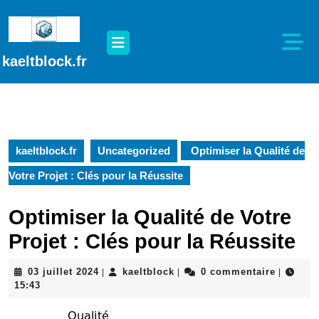
Passer
au
Open
contenu
Button
Passer
kaeltblock.fr
au
contenu
kaeltblock.fr
Uncategorized
Optimiser la Qualité de
Votre Projet : Clés pour la Réussite
Optimiser la Qualité de Votre
Projet : Clés pour la Réussite
03
kaeltblock
03 juillet 2024
kaeltblock
0 commentaire
|
|
|
juillet
15:43
2024