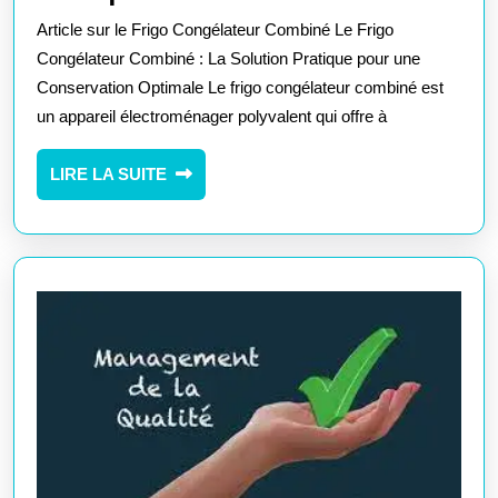
Votre
Article sur le Frigo Congélateur Combiné Le Frigo
Espace
Congélateur Combiné : La Solution Pratique pour une
avec
Conservation Optimale Le frigo congélateur combiné est
un appareil électroménager polyvalent qui offre à
un
Frigo
LIRE
LIRE LA SUITE
Congélateur
LA
Combiné
SUITE
Pratique