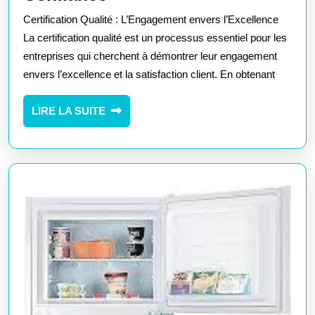
Certification
Certification Qualité : L’Engagement envers l’Excellence
Qualité
La certification qualité est un processus essentiel pour les
:
entreprises qui cherchent à démontrer leur engagement
envers l’excellence et la satisfaction client. En obtenant
Garantie
d’Excellence
LIRE
LIRE LA SUITE
et
LA
de
SUITE
Confiance