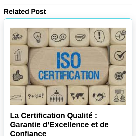
l’article
Related Post
Article
Article
précédent
suivant
:
:
La Certification Qualité :
Garantie d’Excellence et de
La
Confiance