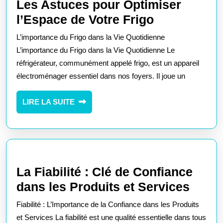
Les Astuces pour Optimiser
Les
l’Espace de Votre Frigo
Astuces
L’importance du Frigo dans la Vie Quotidienne
pour
L’importance du Frigo dans la Vie Quotidienne Le
Optimiser
réfrigérateur, communément appelé frigo, est un appareil
électroménager essentiel dans nos foyers. Il joue un
l’Espace
de
LIRE
LIRE LA SUITE
Votre
LA
Frigo
SUITE
La Fiabilité : Clé de Confiance
La
dans les Produits et Services
Fiabil
Fiabilité : L’Importance de la Confiance dans les Produits
:
et Services La fiabilité est une qualité essentielle dans tous