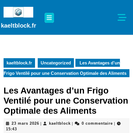
Passer
au
Open
contenu
Button
Passer
kaeltblock.fr
au
contenu
kaeltblock.fr
Uncategorized
Les Avantages d’un
Frigo Ventilé pour une Conservation Optimale des Aliments
Les Avantages d’un Frigo
Ventilé pour une Conservation
Optimale des Aliments
23
kaeltblock
23 mars 2026
kaeltblock
0 commentaire
|
|
|
mars
15:43