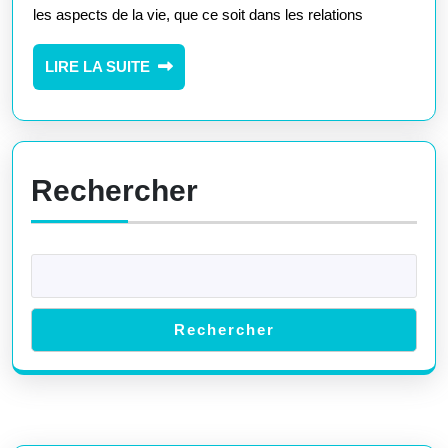
Clé
les aspects de la vie, que ce soit dans les relations
de
LIRE
LIRE LA SUITE
Confi
LA
dans
SUITE
les
Produ
Rechercher
et
Servi
Rechercher