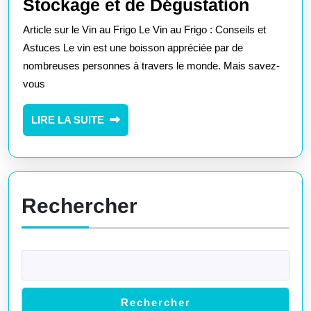
Consei
Stockage et de Dégustation
pour
Article sur le Vin au Frigo Le Vin au Frigo : Conseils et
Conser
Astuces Le vin est une boisson appréciée par de
son
nombreuses personnes à travers le monde. Mais savez-
vous
Vin
au
LIRE
LIRE LA SUITE
Frigo
LA
:
SUITE
Astuce
de
Rechercher
Stocka
et
de
Dégust
Rechercher