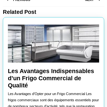
de
l’article
Related Post
Article
Article
précédent
suivant
:
:
Les Avantages Indispensables
d’un Frigo Commercial de
Les
Qualité
Avantages
Les Avantages d’Opter pour un Frigo Commercial Les
Indispensables
frigos commerciaux sont des équipements essentiels pour
d’un
de nombreux secteurs d’activité, tels que la restauration,