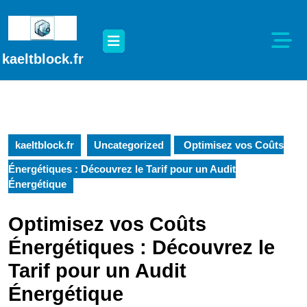
Passer
au
Open
contenu
Button
Passer
kaeltblock.fr
au
contenu
kaeltblock.fr
Uncategorized
Optimisez vos Coûts
Énergétiques : Découvrez le Tarif pour un Audit
Énergétique
Optimisez vos Coûts
Énergétiques : Découvrez le
Tarif pour un Audit
Énergétique