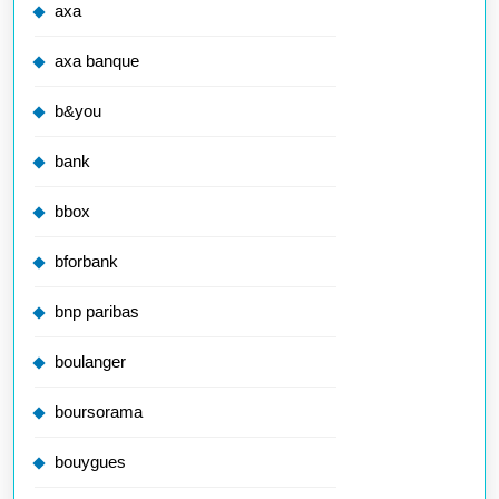
axa
axa banque
b&you
bank
bbox
bforbank
bnp paribas
boulanger
boursorama
bouygues