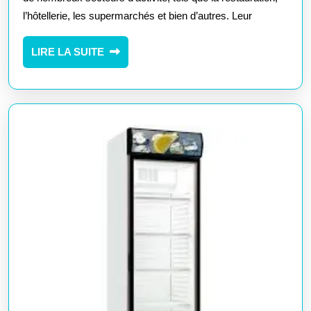
l’hôtellerie, les supermarchés et bien d’autres. Leur
Frigo
Commercial
LIRE
LIRE LA SUITE
de
LA
Qualité
SUITE