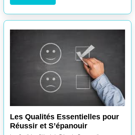
Technologie
LA
et
SUITE
d’Élégance
dans
Votre
Cuisine
Les Qualités Essentielles pour
Les
Réussir et S’épanouir
Qualités