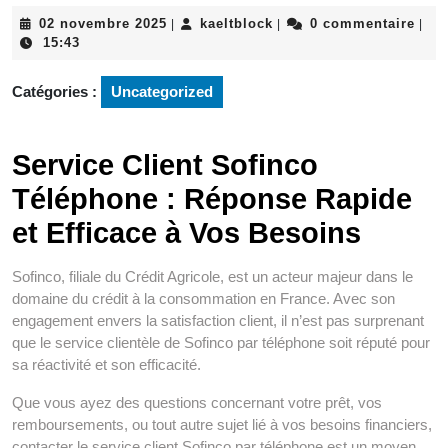
02
kaeltblock
02 novembre 2025
kaeltblock
0 commentaire
|
|
|
novembre
15:43
2025
Catégories :
Uncategorized
Service Client Sofinco
Téléphone : Réponse Rapide
et Efficace à Vos Besoins
Sofinco, filiale du Crédit Agricole, est un acteur majeur dans le
domaine du crédit à la consommation en France. Avec son
engagement envers la satisfaction client, il n’est pas surprenant
que le service clientèle de Sofinco par téléphone soit réputé pour
sa réactivité et son efficacité.
Que vous ayez des questions concernant votre prêt, vos
remboursements, ou tout autre sujet lié à vos besoins financiers,
contacter le service client Sofinco par téléphone est un moyen