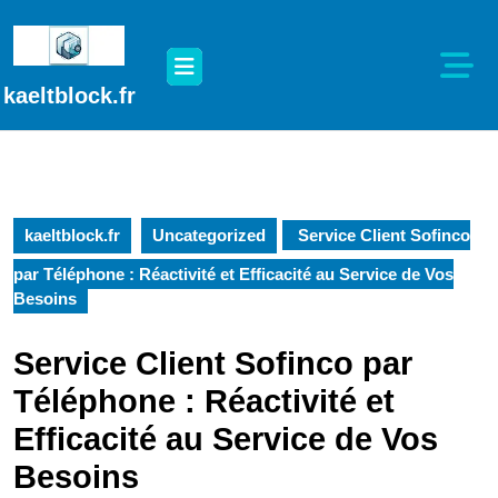
Passer
au
Open
contenu
Button
Passer
kaeltblock.fr
au
contenu
kaeltblock.fr
Uncategorized
Service Client Sofinco
par Téléphone : Réactivité et Efficacité au Service de Vos
Besoins
Service Client Sofinco par
Téléphone : Réactivité et
Efficacité au Service de Vos
Besoins