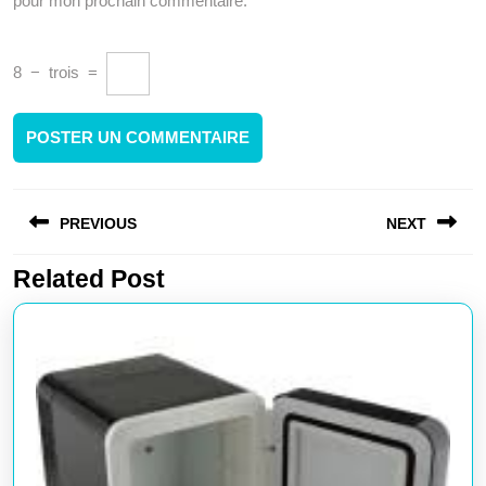
pour mon prochain commentaire.
8
−
trois
=
Navigation
PREVIOUS
NEXT
de
l’article
Related Post
Article
Article
précédent
suivant
:
: