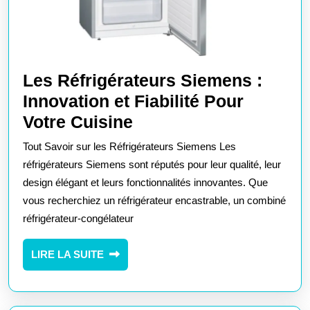
Les Réfrigérateurs Siemens :
Innovation et Fiabilité Pour
Les
Votre Cuisine
Réfrigérateurs
Tout Savoir sur les Réfrigérateurs Siemens Les
Siemens
réfrigérateurs Siemens sont réputés pour leur qualité, leur
:
design élégant et leurs fonctionnalités innovantes. Que
vous recherchiez un réfrigérateur encastrable, un combiné
Innovation
réfrigérateur-congélateur
et
Fiabilité
LIRE
LIRE LA SUITE
Pour
LA
Votre
SUITE
Cuisine