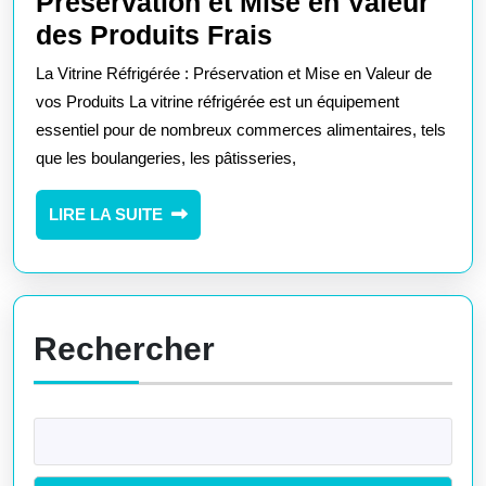
Préservation et Mise en Valeur
La
des Produits Frais
Vitrine
La Vitrine Réfrigérée : Préservation et Mise en Valeur de
Réfrigérée
vos Produits La vitrine réfrigérée est un équipement
:
essentiel pour de nombreux commerces alimentaires, tels
que les boulangeries, les pâtisseries,
Préservation
et
LIRE
LIRE LA SUITE
Mise
LA
en
SUITE
Valeur
des
Rechercher
Produits
Frais