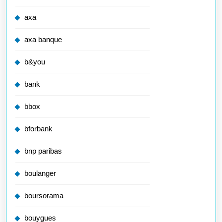
axa
axa banque
b&you
bank
bbox
bforbank
bnp paribas
boulanger
boursorama
bouygues