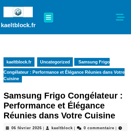
Passer
au
Open
contenu
Button
Passer
kaeltblock.fr
au
contenu
kaeltblock.fr
Uncategorized
Samsung Frigo
Congélateur : Performance et Élégance Réunies dans Votre
Cuisine
Samsung Frigo Congélateur :
Performance et Élégance
Réunies dans Votre Cuisine
06
kaeltblock
06 février 2026
kaeltblock
0 commentaire
|
|
|