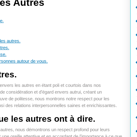
es Autres
e.
des autres.
tres.
se.
ersonnes autour de vous.
tres.
 envers les autres en étant poli et courtois dans nos
 de considération et d’égard envers autrui, créant un
euve de politesse, nous montrons notre respect pour les
nsi des relations interpersonnelles saines et enrichissantes.
e les autres ont à dire.
s autres, nous démontrons un respect profond pour leurs
t une oreille attentive et en accordant de l’importance à ce que