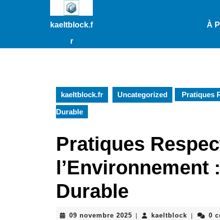
Passer
au
kaeltblock.f
À 
contenu
Passer
r
au
contenu
kaeltblock.fr
Uncategorized
Pratiques R
Durable
Pratiques Respec
l’Environnement :
Durable
09
kaeltbloc
09 novembre 2025
kaeltblock
0 
|
|