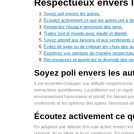
Respectueux envers l
Soyez poli envers les autres.
Écoutez activement ce que les autres ont à dir
Respectez l’espace personnel des gens.
Traitez tout le monde avec équité et dignité.
Soyez attentif aux besoins et aux sentiments 
Évitez de juger ou de critiquer les choix des au
Exprimez vos opinions de manière respectueu
Reconnaissez et appréciez la diversité des p
Soyez poli envers les au
Il est essentiel d’adopter une attitude respectueuse
interactions quotidiennes. La politesse est un signe
environnement harmonieux et positif. En faisant pr
sentiments et les opinions des autres, favorisant ai
Écoutez activement ce qu
En adoptant une attitude d’écoute active envers le
opinions, leurs idées et leurs sentiments. En prêtan