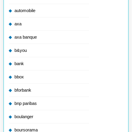
automobile
axa
axa banque
b&you
bank
bbox
bforbank
bnp paribas
boulanger
boursorama