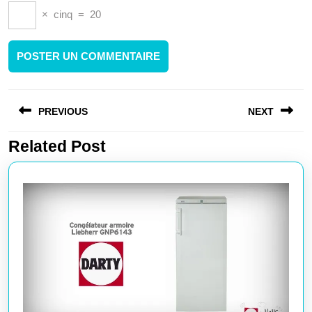
×
cinq
=
20
Navigation
PREVIOUS
NEXT
de
l’article
Related Post
Article
Article
précédent
suivant
:
: