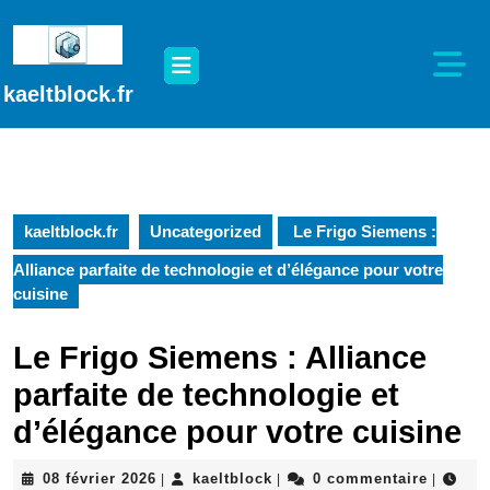
Passer
au
Open
contenu
Button
Passer
kaeltblock.fr
au
contenu
kaeltblock.fr
Uncategorized
Le Frigo Siemens :
Alliance parfaite de technologie et d’élégance pour votre
cuisine
Le Frigo Siemens : Alliance
parfaite de technologie et
d’élégance pour votre cuisine
08
kaeltblock
08 février 2026
kaeltblock
0 commentaire
|
|
|