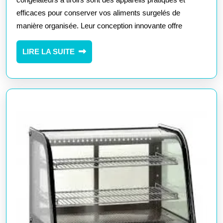
avec
efficaces pour conserver vos aliments surgelés de
manière organisée. Leur conception innovante offre
un
Petit
LIRE
LIRE LA SUITE
Congélateur
LA
à
SUITE
Tiroirs
Pratique