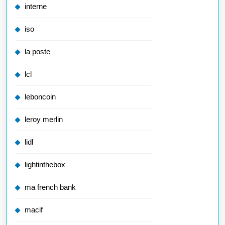
interne
iso
la poste
lcl
leboncoin
leroy merlin
lidl
lightinthebox
ma french bank
macif