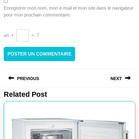
Enregistrer mon nom, mon e-mail et mon site dans le navigateur
pour mon prochain commentaire.
un
+
=
7
Navigation
PREVIOUS
NEXT
de
l’article
Related Post
Article
Article
précédent
suivant
:
: