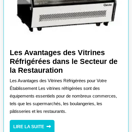
Les Avantages des Vitrines
Réfrigérées dans le Secteur de
Les
la Restauration
Avantages
Les Avantages des Vitrines Réfrigérées pour Votre
des
Établissement Les vitrines réfrigérées sont des
Vitrines
équipements essentiels pour de nombreux commerces,
tels que les supermarchés, les boulangeries, les
Réfrigérées
pâtisseries et les restaurants.
dans
le
LIRE
LIRE LA SUITE
Secteur