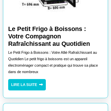
Le Petit Frigo à Boissons :
Votre Compagnon
Le
Rafraîchissant au Quotidien
Petit
Le Petit Frigo à Boissons : Votre Allié Rafraîchissant au
Frigo
Quotidien Le petit frigo à boissons est un appareil
à
électroménager compact et pratique qui trouve sa place
dans de nombreux
Boisso
:
LIRE
LIRE LA SUITE
Votre
LA
Compa
SUITE
Rafraîc
au