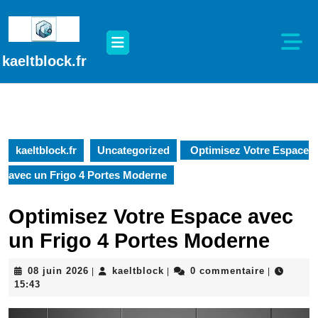
Passer
au
Open
contenu
Button
Passer
kaeltblock.fr
au
contenu
kaeltblock.fr
Uncategorized
Optimisez Votre Espace
avec un Frigo 4 Portes Moderne
Optimisez Votre Espace avec
un Frigo 4 Portes Moderne
08
kaeltblock
08 juin 2026
kaeltblock
0 commentaire
|
|
|
juin
15:43
2026