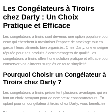
Les Congélateurs à Tiroirs
chez Darty : Un Choix
Pratique et Efficace
Les congélateurs à tiroirs sont devenus une option populaire pour
ceux qui cherchent à maximiser l’espace de stockage tout en
gardant leurs aliments bien organisés. Chez Darty, une enseigne
réputée pour ses produits électroménagers de qualité, les
congélateurs à tiroirs offrent une solution pratique et efficace pour
conserver vos aliments surgelés en toute simplicité.
Pourquoi Choisir un Congélateur à
Tiroirs chez Darty ?
Les congélateurs à tiroirs présentent plusieurs avantages qui en
font un choix attrayant pour de nombreux consommateurs. En
optant pour un congélateur à tiroirs chez Darty, vous bénéficiez :