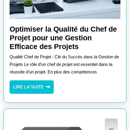
Optimiser la Qualité du Chef de
Projet pour une Gestion
Optimiser
Efficace des Projets
la
Qualité Chef de Projet : Clé du Succès dans la Gestion de
Qualité
Projets Le rôle d’un chef de projet est essentiel dans la
du
réussite d’un projet. En plus des compétences
Chef
LIRE
LIRE LA SUITE
de
LA
Projet
SUITE
pour
une
Gestion