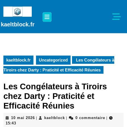
Passer
au
Open
contenu
Button
Passer
kaeltblock.fr
au
contenu
kaeltblock.fr
Uncategorized
Les Congélateurs à
Tiroirs chez Darty : Praticité et Efficacité Réunies
Les Congélateurs à Tiroirs
chez Darty : Praticité et
Efficacité Réunies
10
kaeltblock
10 mai 2026
kaeltblock
0 commentaire
|
|
|
mai
15:43