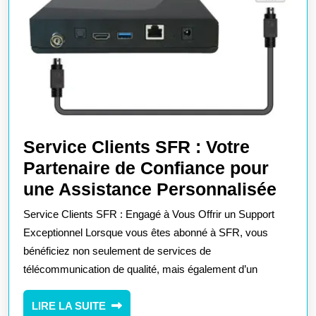
Efficace
des
Projets
Service Clients SFR : Votre
Partenaire de Confiance pour
Serv
une Assistance Personnalisée
Clie
Service Clients SFR : Engagé à Vous Offrir un Support
SFR
Exceptionnel Lorsque vous êtes abonné à SFR, vous
:
bénéficiez non seulement de services de
télécommunication de qualité, mais également d’un
Votr
Part
LIRE
LIRE LA SUITE
de