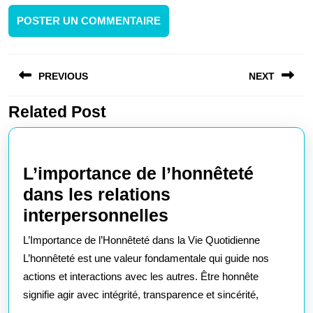
Navigation
PREVIOUS
NEXT
de
l’article
Related Post
Article
Article
précédent
suivant
:
:
L’importance de l’honnêteté
dans les relations
L’importance
interpersonnelles
de
L’Importance de l’Honnêteté dans la Vie Quotidienne
l’honnêteté
L’honnêteté est une valeur fondamentale qui guide nos
dans
actions et interactions avec les autres. Être honnête
signifie agir avec intégrité, transparence et sincérité,
les