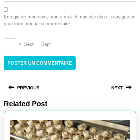
Enregistrer mon nom, mon e-mail et mon site dans le navigateur
pour mon prochain commentaire.
×
Sept
=
Sept
Navigation
PREVIOUS
NEXT
de
l’article
Related Post
Article
Article
précédent
suivant
:
: