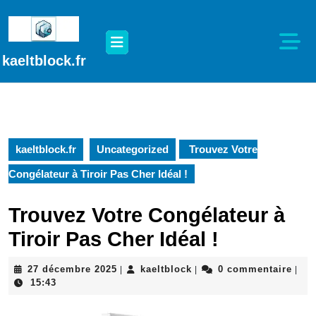
Passer
au
Open
contenu
Button
Passer
kaeltblock.fr
au
contenu
kaeltblock.fr
Uncategorized
Trouvez Votre
Congélateur à Tiroir Pas Cher Idéal !
Trouvez Votre Congélateur à
Tiroir Pas Cher Idéal !
27
kaeltblock
27 décembre 2025
kaeltblock
0 commentaire
|
|
|
décembre
15:43
2025