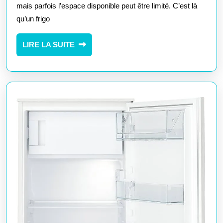
d’un
mais parfois l’espace disponible peut être limité. C’est là
qu’un frigo
Frigo
Petit
LIRE
LIRE LA SUITE
dans
LA
Votre
SUITE
Cuis