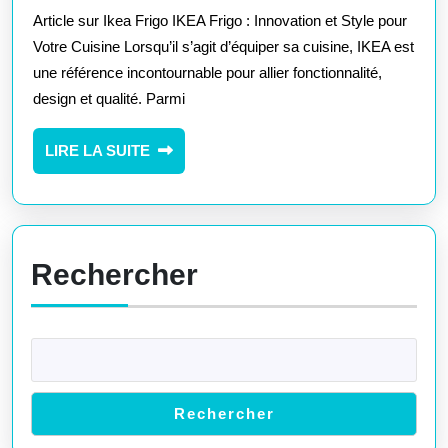
Frigo
Article sur Ikea Frigo IKEA Frigo : Innovation et Style pour
:
Votre Cuisine Lorsqu’il s’agit d’équiper sa cuisine, IKEA est
Alliance
une référence incontournable pour allier fonctionnalité,
design et qualité. Parmi
parfaite
de
LIRE
LIRE LA SUITE
l’innovation
LA
et
SUITE
du
style
Rechercher
pour
votre
cuisine
Rechercher