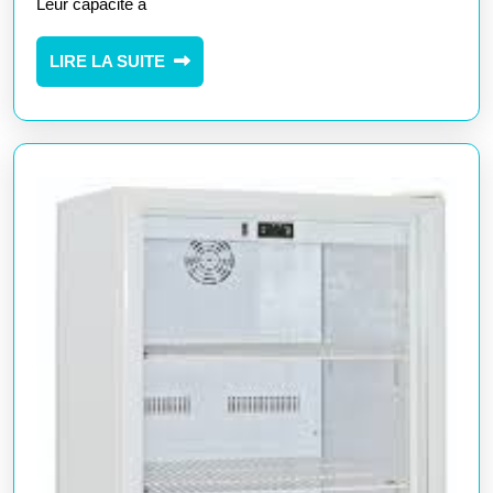
Leur capacité à
Congélateurs
Industriels
LIRE
LIRE LA SUITE
Performants
LA
SUITE