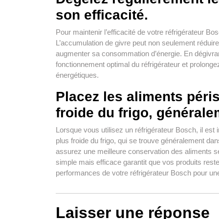
son efficacité.
Pour maintenir l’efficacité de votre réfrigérateur Bos
L’accumulation de givre peut non seulement réduire 
augmenter sa consommation d’énergie. En dégivran
fonctionnement optimal du réfrigérateur et prolonge
énergétiques.
Placez les aliments péri
froide du frigo, générale
Lorsque vous utilisez un réfrigérateur Bosch, il est
plus froide du frigo, qui se trouve généralement dan
assurez une meilleure conservation des aliments sen
simple mais efficace garantit que vos produits reste
performances de votre réfrigérateur Bosch pour une
Laisser une réponse