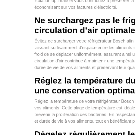
isolation optimale et vous contribuez à préserver l
économisant sur vos factures d’électricité.
Ne surchargez pas le fri
circulation d’air optimale
Évitez de surcharger votre réfrigérateur Bosch afin de
laissant suffisamment d’espace entre les aliments e
froid de se déplacer uniformément, assurant ainsi 
circulation d’air contribue à maintenir une températu
durée de vie de vos aliments et préservant leur qual
Réglez la température du
une conservation optima
Réglez la température de votre réfrigérateur Bosch
vos aliments. Cette plage de température est idéale 
prévenir la prolifération des bactéries. En respec
et durée de vie à vos aliments, tout en bénéficiant
Dégelez régulièrement le