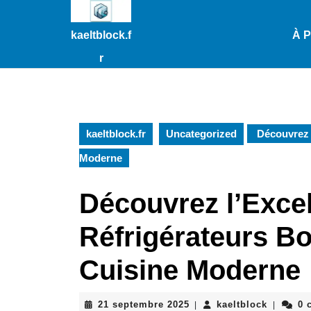
Passer
au
kaeltblock.f
À 
contenu
Passer
r
au
contenu
kaeltblock.fr
Uncategorized
Découvrez l
Moderne
Découvrez l’Exce
Réfrigérateurs B
Cuisine Moderne
21
kaeltblo
21 septembre 2025
kaeltblock
0 
|
|