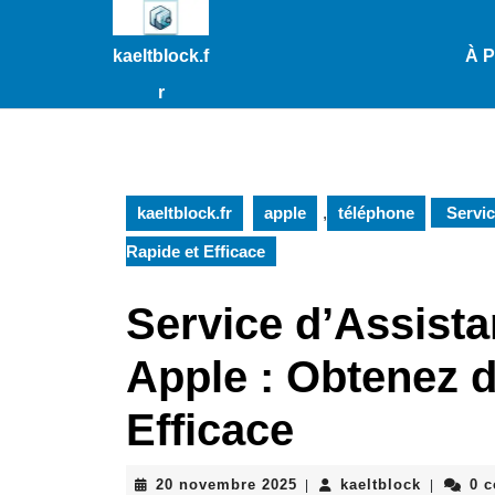
Passer
au
kaeltblock.f
À 
contenu
Passer
r
au
contenu
kaeltblock.fr
apple
,
téléphone
Servic
Rapide et Efficace
Service d’Assist
Apple : Obtenez d
Efficace
20
kaeltbloc
20 novembre 2025
kaeltblock
0 
|
|