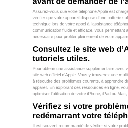
avant de demander de l’
Assurez-vous que votre téléphone Apple est chargé 
vérifier que votre appareil dispose d’une batterie su
technique lors de votre appel à l’assistance téléph
communication fluide et efficace, vous permettant a
nécessaire pour profiter pleinement de votre apparei
Consultez le site web d’
tutoriels utiles.
Pour obtenir une assistance supplémentaire avec vot
site web officiel d’Apple. Vous y trouverez une mult
à résoudre des problèmes courants, à apprendre de no
appareil. En explorant ces ressources en ligne, v
optimiser l’utilisation de votre iPhone, iPad ou Mac,
Vérifiez si votre problèm
redémarrant votre télép
Il est souvent recommandé de vérifier si votre pro