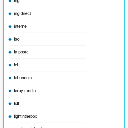
ing
ing direct
interne
iso
la poste
lcl
leboncoin
leroy merlin
lidl
lightinthebox