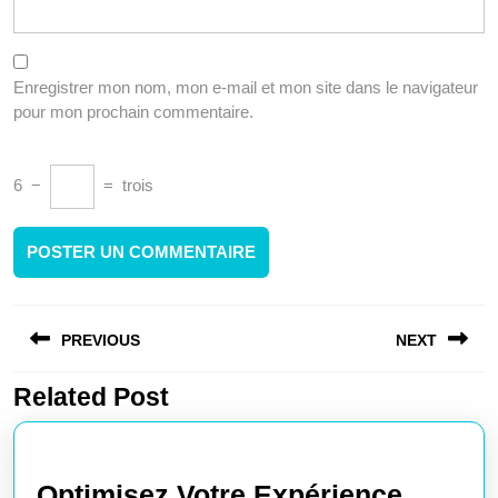
Enregistrer mon nom, mon e-mail et mon site dans le navigateur
pour mon prochain commentaire.
6
−
=
trois
Navigation
PREVIOUS
NEXT
de
l’article
Related Post
Article
Article
précédent
suivant
:
:
Optimisez Votre Expérience