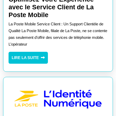
avec le Service Client de La
Optimisez
Poste Mobile
Votre
La Poste Mobile Service Client : Un Support Clientèle de
Expérience
Qualité La Poste Mobile, filiale de La Poste, ne se contente
avec
pas seulement d’offrir des services de téléphonie mobile.
L’opérateur
le
Service
LIRE
LIRE LA SUITE
Client
LA
de
SUITE
La
Poste
Mobile