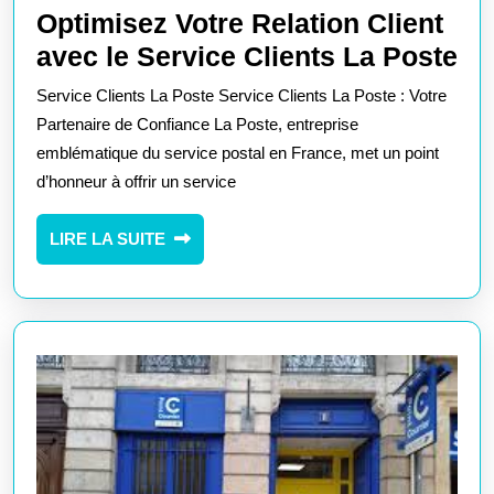
Optimisez Votre Relation Client
Op
avec le Service Clients La Poste
Vo
Service Clients La Poste Service Clients La Poste : Votre
Re
Partenaire de Confiance La Poste, entreprise
Cl
emblématique du service postal en France, met un point
d’honneur à offrir un service
av
le
LIRE
LIRE LA SUITE
Se
LA
Cl
SUITE
La
Po