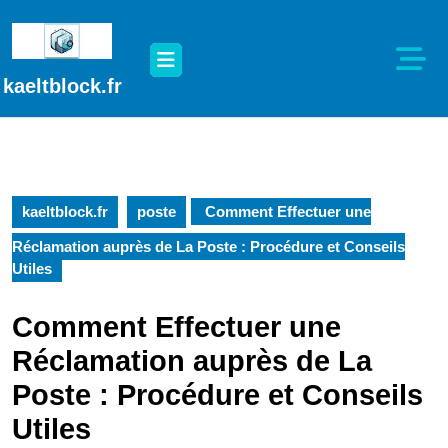
Passer
au
Open
contenu
Button
Passer
kaeltblock.fr
au
contenu
kaeltblock.fr
poste
Comment Effectuer une
Réclamation auprès de La Poste : Procédure et Conseils
Utiles
Comment Effectuer une
Réclamation auprès de La
Poste : Procédure et Conseils
Utiles