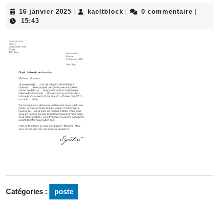
16
kaeltblock
16 janvier 2025
kaeltblock
0 commentaire
|
|
|
janvier
15:43
2025
Catégories :
poste