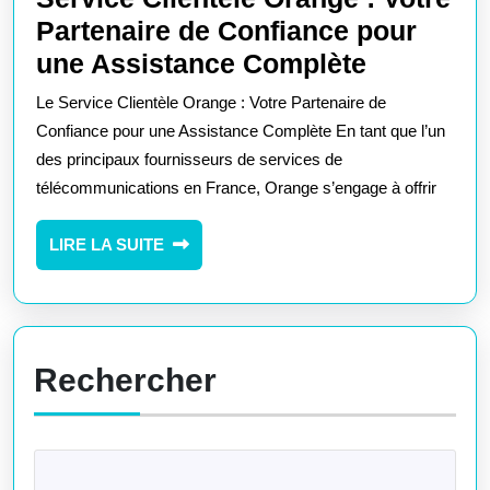
Partenaire de Confiance pour
Service
une Assistance Complète
Clientèle
Le Service Clientèle Orange : Votre Partenaire de
Orange
Confiance pour une Assistance Complète En tant que l’un
:
des principaux fournisseurs de services de
télécommunications en France, Orange s’engage à offrir
Votre
Partenair
LIRE
LIRE LA SUITE
de
LA
Confianc
SUITE
pour
une
Rechercher
Assistan
Complète