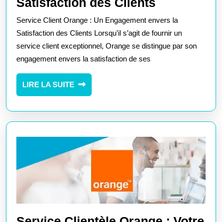
Orange
Satisfaction des Clients
Service
Service Client Orange : Un Engagement envers la
Client
Satisfaction des Clients Lorsqu’il s’agit de fournir un
:
service client exceptionnel, Orange se distingue par son
engagement envers la satisfaction de ses
Engagemen
envers
LIRE
LIRE LA SUITE
la
LA
Satisfactio
SUITE
des
Clients
Service Clientèle Orange : Votre