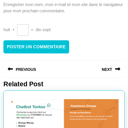
Enregistrer mon nom, mon e-mail et mon site dans le navigateur
pour mon prochain commentaire.
huit
+
=
dix-sept
Navigation
PREVIOUS
NEXT
de
l’article
Related Post
Article
Article
précédent
suivant
:
: