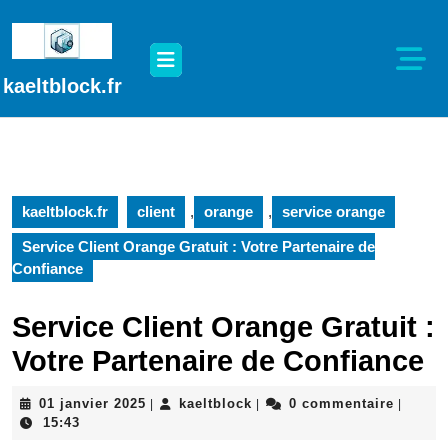
Passer
au
Open
contenu
Button
Passer
kaeltblock.fr
au
contenu
kaeltblock.fr
client
,
orange
,
service orange
Service Client Orange Gratuit : Votre Partenaire de
Confiance
Service Client Orange Gratuit :
Votre Partenaire de Confiance
01
kaeltblock
01 janvier 2025
kaeltblock
0 commentaire
|
|
|
janvier
15:43
2025