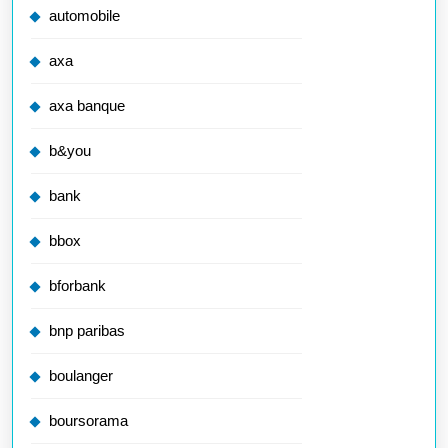
automobile
axa
axa banque
b&you
bank
bbox
bforbank
bnp paribas
boulanger
boursorama