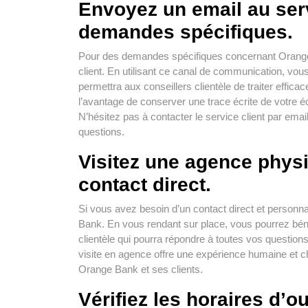
Envoyez un email au serv
demandes spécifiques.
Pour des demandes spécifiques concernant Orange
client. En utilisant ce canal de communication, vou
permettra aux conseillers clientèle de traiter effi
l’avantage de conserver une trace écrite de votre éch
N’hésitez pas à contacter le service client par ema
questions.
Visitez une agence phys
contact direct.
Si vous avez besoin d’un contact direct et personn
Bank. En vous rendant sur place, vous pourrez béné
clientèle qui pourra répondre à toutes vos questio
visite en agence offre une expérience humaine et ch
Orange Bank et ses clients.
Vérifiez les horaires d’o