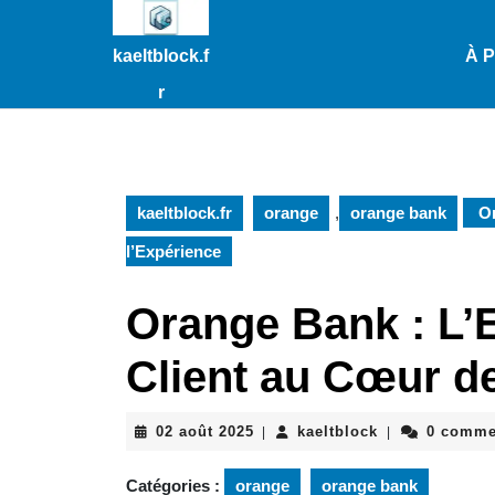
Passer
au
kaeltblock.f
À 
contenu
Passer
r
au
contenu
kaeltblock.fr
orange
,
orange bank
Or
l’Expérience
Orange Bank : L’
Client au Cœur de
02
kaeltblock
02 août 2025
kaeltblock
0 comme
|
|
août
2025
Catégories :
orange
orange bank