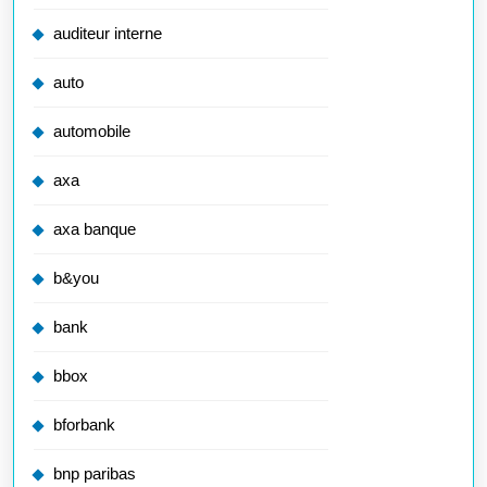
auditeur interne
auto
automobile
axa
axa banque
b&you
bank
bbox
bforbank
bnp paribas