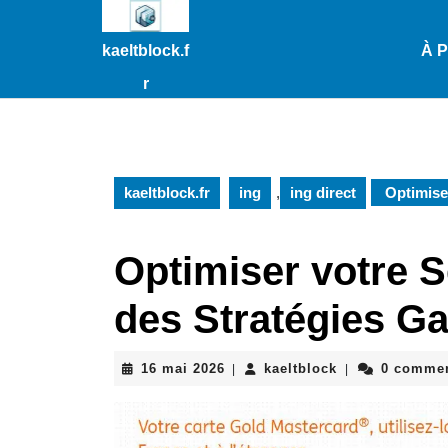
Passer
au
kaeltblock.f
À 
contenu
Passer
r
au
contenu
kaeltblock.fr
ing
,
ing direct
Optimiser
Optimiser votre S
des Stratégies G
16
kaeltblock
16 mai 2026
kaeltblock
0 commen
|
|
mai
2026