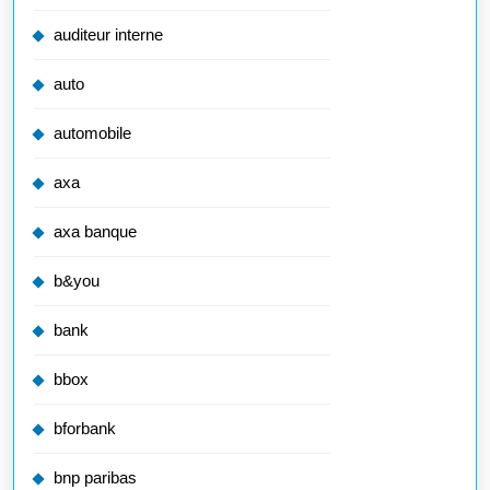
auditeur interne
auto
automobile
axa
axa banque
b&you
bank
bbox
bforbank
bnp paribas