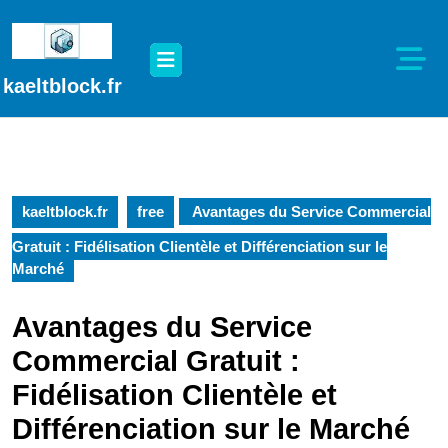
Passer
au
Open
contenu
Button
Passer
kaeltblock.fr
au
contenu
kaeltblock.fr
free
Avantages du Service Commercial
Gratuit : Fidélisation Clientèle et Différenciation sur le
Marché
Avantages du Service
Commercial Gratuit :
Fidélisation Clientèle et
Différenciation sur le Marché