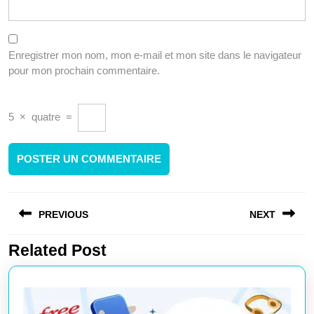
Enregistrer mon nom, mon e-mail et mon site dans le navigateur
pour mon prochain commentaire.
5
×
quatre
=
Navigation
PREVIOUS
NEXT
de
l’article
Related Post
Article
Article
précédent
suivant
:
: