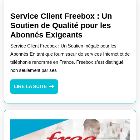
Alternatives
Service Client Freebox : Un
Soutien de Qualité pour les
Service
Abonnés Exigeants
Client
Service Client Freebox : Un Soutien Inégalé pour les
Freebox
Abonnés En tant que fournisseur de services Internet et de
:
téléphonie renommé en France, Freebox s’est distingué
non seulement par ses
Un
Soutien
LIRE
LIRE LA SUITE
de
LA
Qualité
SUITE
pour
les
Abonnés
Exigeants