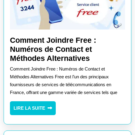
Comment Joindre Free :
Numéros de Contact et
Comment
Méthodes Alternatives
Joindre
Comment Joindre Free : Numéros de Contact et
Free
Méthodes Alternatives Free est l’un des principaux
:
fournisseurs de services de télécommunications en
France, offrant une gamme variée de services tels que
Numéros
de
LIRE
LIRE LA SUITE
Contact
LA
et
SUITE
Méthodes