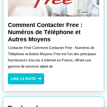
Comment Contacter Free :
Numéros de Téléphone et
Comment
Autres Moyens
Contacter
Contacter Free Comment Contacter Free : Numéros de
Free
Téléphone et Autres Moyens Free est l’un des principaux
:
fournisseurs d’accès à Internet en France, offrant une
gamme de services allant de
Numéros
de
LIRE
LIRE LA SUITE
Téléphone
LA
et
SUITE
Autres
Moyens