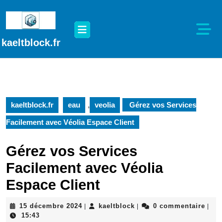
Passer
au
Open
contenu
Button
Passer
kaeltblock.fr
au
contenu
kaeltblock.fr
eau
,
veolia
Gérez vos Services
Facilement avec Véolia Espace Client
Gérez vos Services
Facilement avec Véolia
Espace Client
15
kaeltblock
15 décembre 2024
kaeltblock
0 commentaire
|
|
|
décembre
15:43