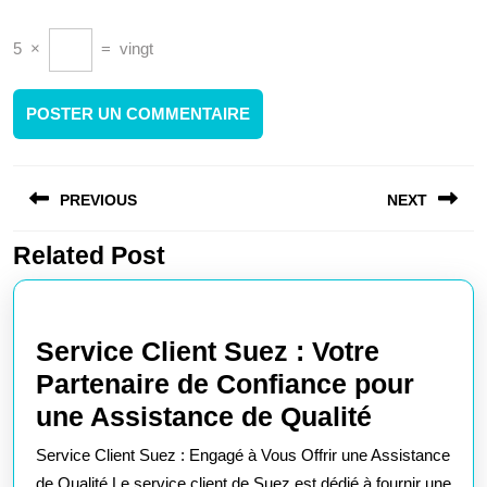
5
×
=
vingt
Navigation
PREVIOUS
NEXT
de
l’article
Related Post
Article
Article
précédent
suivant
:
:
Service Client Suez : Votre
Partenaire de Confiance pour
Service
une Assistance de Qualité
Client
Service Client Suez : Engagé à Vous Offrir une Assistance
Suez
de Qualité Le service client de Suez est dédié à fournir une