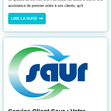
:
assistance de premier ordre à ses clients, qu’il
Votre
LIRE
LIRE LA SUITE
Partenai
LA
de
SUITE
Confianc
pour
une
Assistan
de
Qualité