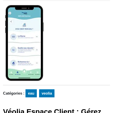
2024
Catégories :
eau
veolia
Véolia Espace Client : Gérez