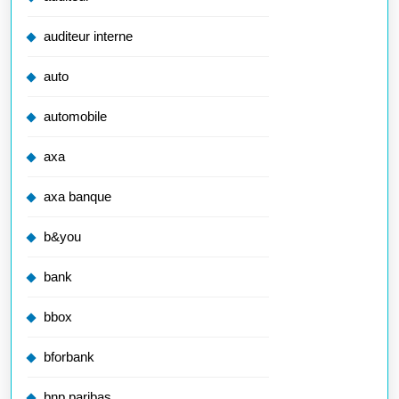
auditeur interne
auto
automobile
axa
axa banque
b&you
bank
bbox
bforbank
bnp paribas