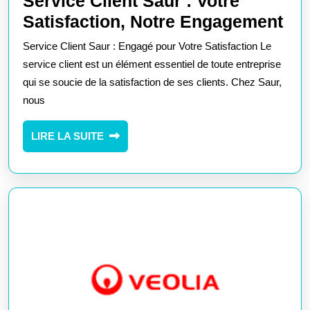
Service Client Saur : Votre
Ser
Satisfaction, Notre Engagement
Cli
Service Client Saur : Engagé pour Votre Satisfaction Le
Sa
service client est un élément essentiel de toute entreprise
:
qui se soucie de la satisfaction de ses clients. Chez Saur,
nous
Vot
Sat
LIRE
LIRE LA SUITE
Not
LA
En
SUITE