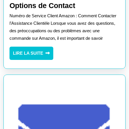
Comment
Options de Contact
Contacter
Numéro de Service Client Amazon : Comment Contacter
le
l’Assistance Clientèle Lorsque vous avez des questions,
Service
des préoccupations ou des problèmes avec une
commande sur Amazon, il est important de savoir
Client
Amazon
LIRE
LIRE LA SUITE
:
LA
Numéro
SUITE
et
Options
de
Contact