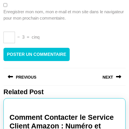
Enregistrer mon nom, mon e-mail et mon site dans le navigateur
pour mon prochain commentaire.
−
3
=
cinq
Navigation
PREVIOUS
NEXT
de
l’article
Related Post
Article
Article
précédent
suivant
:
:
Comment Contacter le Service
Client Amazon : Numéro et