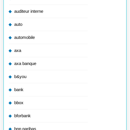
auditeur interne
auto
automobile
axa
axa banque
b&you
bank
bbox
bforbank
bnp paribas