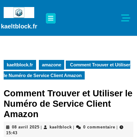
Passer
au
Open
contenu
Button
Passer
kaeltblock.fr
au
contenu
kaeltblock.fr
amazone
Comment Trouver et Utiliser
le Numéro de Service Client Amazon
Comment Trouver et Utiliser le
Numéro de Service Client
Amazon
08
kaeltblock
08 avril 2025
kaeltblock
0 commentaire
|
|
|
avril
15:43