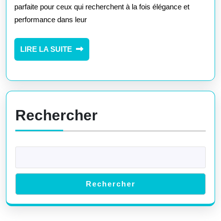
parfaite pour ceux qui recherchent à la fois élégance et
Frigo
performance dans leur
Encastrable
Liebherr
LIRE
LIRE LA SUITE
LA
dans
SUITE
Votre
Cuisine
Rechercher
Rechercher