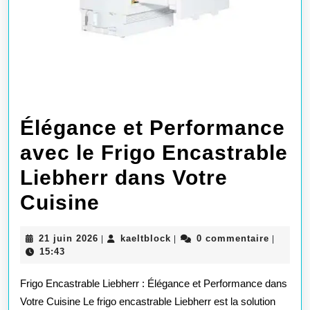
Élégance et Performance
avec le Frigo Encastrable
Liebherr dans Votre
Élégance
Cuisine
et
21
kaeltblock
21 juin 2026
kaeltblock
0 commentaire
|
|
|
Performance
juin
15:43
2026
avec
Frigo Encastrable Liebherr : Élégance et Performance dans
le
Votre Cuisine Le frigo encastrable Liebherr est la solution