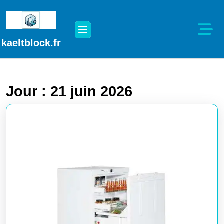
Passer
au
Open
contenu
Button
Passer
kaeltblock.fr
au
contenu
Jour :
21 juin 2026