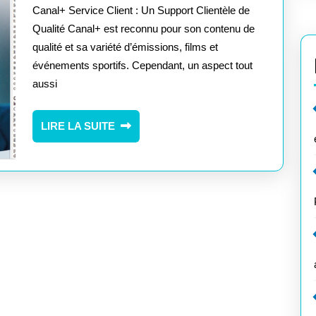
:
Canal+ Service Client : Un Support Clientèle de
Votr
Qualité Canal+ est reconnu pour son contenu de
qualité et sa variété d’émissions, films et
Part
événements sportifs. Cependant, un aspect tout
de
aussi
Conf
pour
LIRE
LIRE LA SUITE
LA
une
SUITE
Assi
de
Qual