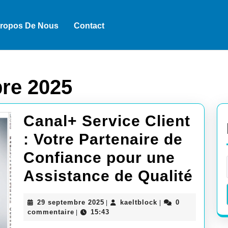
Propos De Nous
Contact
re 2025
Canal+ Service Client
: Votre Partenaire de
Confiance pour une
Can
Assistance de Qualité
Serv
29
kaeltblock
29 septembre 2025
kaeltblock
0
|
|
Clie
septembre
commentaire
15:43
|
2025