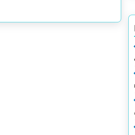
chez
Darty
:
Votre
Garantie
de
Satisfaction