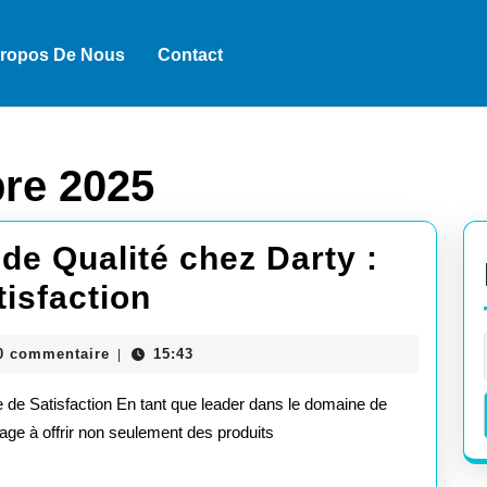
Propos De Nous
Contact
re 2025
de Qualité chez Darty :
Service
tisfaction
Après-
lock
0 commentaire
15:43
|
Vente
 de Satisfaction En tant que leader dans le domaine de
de
gage à offrir non seulement des produits
Qualité