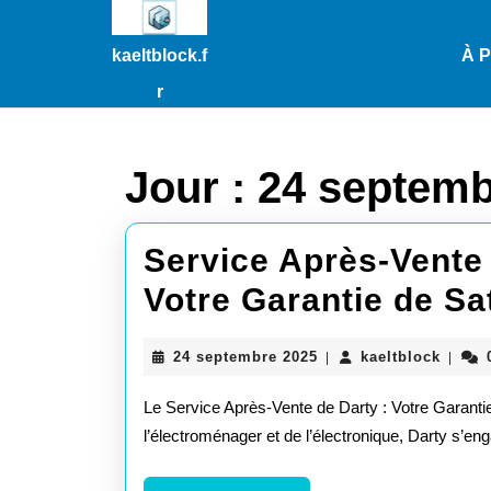
Passer
au
kaeltblock.f
À 
contenu
Passer
r
au
contenu
Jour :
24 septemb
Service Après-Vente 
Votre Garantie de Sa
24
kaeltb
24 septembre 2025
kaeltblock
|
|
septembre
2025
Le Service Après-Vente de Darty : Votre Garantie
l’électroménager et de l’électronique, Darty s’en