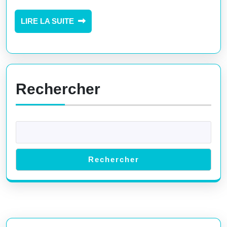
Comp
et
LIRE
LIRE LA SUITE
LA
Acce
SUITE
sa
Duali
Rechercher
Rechercher