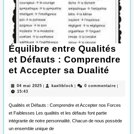
Équilibre entre Qualités
et Défauts : Comprendre
Équil
et Accepter sa Dualité
entre
04
kaeltblock
04 mai 2025
kaeltblock
0 commentaire
|
|
|
Quali
mai
15:43
2025
et
Qualités et Défauts : Comprendre et Accepter nos Forces
Défa
et Faiblesses Les qualités et les défauts font partie
intégrante de notre personnalité. Chacun de nous possède
:
un ensemble unique de