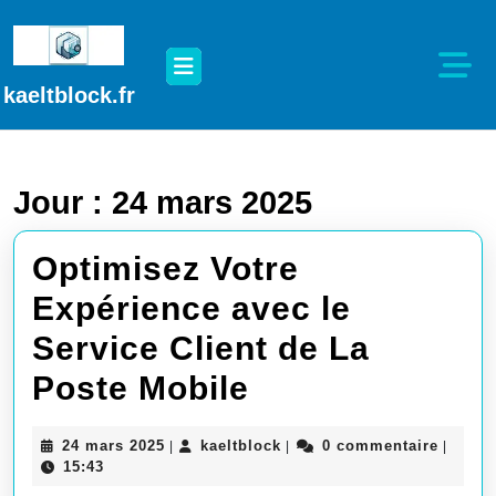
Passer
au
Open
contenu
Button
Passer
kaeltblock.fr
au
contenu
Jour :
24 mars 2025
Optimisez Votre
Expérience avec le
Service Client de La
Optimisez
Poste Mobile
Votre
24
kaeltblock
24 mars 2025
kaeltblock
0 commentaire
|
|
|
Expérience
mars
15:43
2025