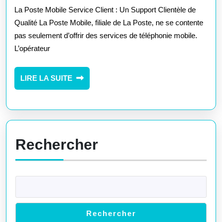
avec
La Poste Mobile Service Client : Un Support Clientèle de
le
Qualité La Poste Mobile, filiale de La Poste, ne se contente
pas seulement d’offrir des services de téléphonie mobile.
Service
L’opérateur
Client
de
LIRE
LIRE LA SUITE
LA
La
SUITE
Poste
Mobile
Rechercher
Rechercher