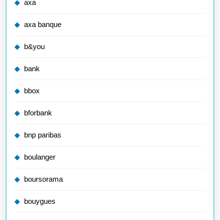
axa
axa banque
b&you
bank
bbox
bforbank
bnp paribas
boulanger
boursorama
bouygues