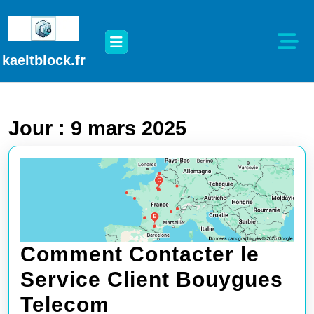
Passer
au
Open
contenu
Button
Passer
kaeltblock.fr
au
contenu
Jour :
9 mars 2025
Comment Contacter le
Service Client Bouygues
Comment
Telecom