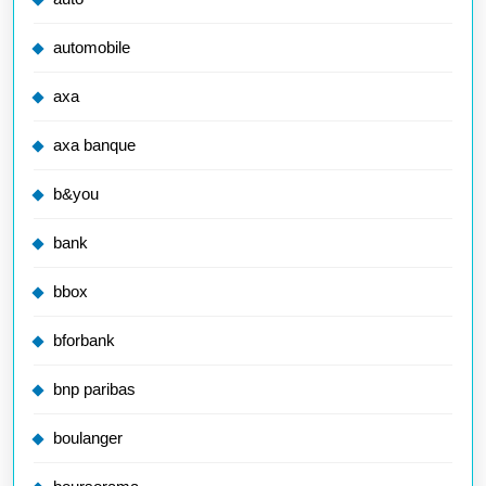
automobile
axa
axa banque
b&you
bank
bbox
bforbank
bnp paribas
boulanger