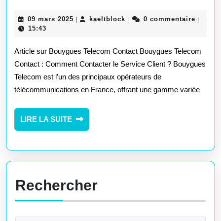
Contacter
09
kaeltblock
09 mars 2025
kaeltblock
0 commentaire
|
|
|
le
mars
15:43
2025
Service
Article sur Bouygues Telecom Contact Bouygues Telecom
Client
Contact : Comment Contacter le Service Client ? Bouygues
Telecom est l’un des principaux opérateurs de
Bouygues
télécommunications en France, offrant une gamme variée
Telecom
LIRE
LIRE LA SUITE
LA
SUITE
Rechercher