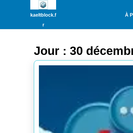
Passer
au
kaeltblock.f
À 
contenu
Passer
r
au
contenu
Jour :
30 décemb