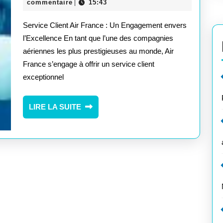
Air
décembre
commentaire
15:43
|
2024
France
Service Client Air France : Un Engagement envers
:
l’Excellence En tant que l’une des compagnies
aériennes les plus prestigieuses au monde, Air
Excellence
France s’engage à offrir un service client
et
exceptionnel
Engagement
au
LIRE
LIRE LA SUITE
LA
Service
SUITE
des
Passagers