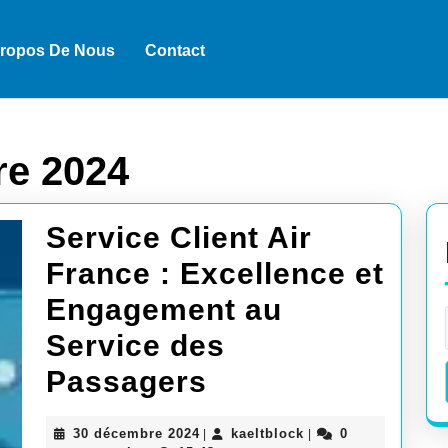
Propos De Nous
Contact
re 2024
Service Client Air
France : Excellence et
Engagement au
Service des
Service
Passagers
Client
30
kaeltblock
30 décembre 2024
kaeltblock
0
|
|